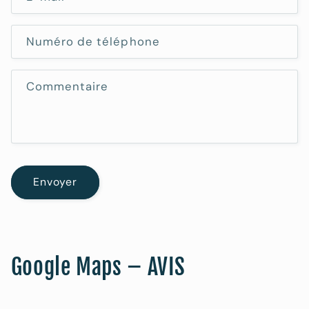
u
l
Numéro de téléphone
a
i
Commentaire
r
e
d
e
c
Envoyer
o
n
t
a
c
Google Maps – AVIS
t